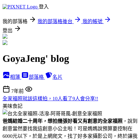
登入
我的部落格
我的部落格後台
我的帳號
登出
GoyaJeng' blog
相簿
部落格
名片
7年前
全家福照就該這樣拍，10人看了9人會分享!!
美味食記
爸媽結婚二十周年，想拍幾張好看又有創意的全家福照
，說到
創意當然要找我這創意小公主啦！可是媽媽說預算要控制在
6000元以下，於是上網爬文，找了好多家攝影公司，終於讓我